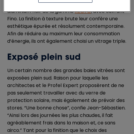
Le couple a opté pour de grandes baies vitrées en
aluminium noir de la gamme
RECTO
, avec ouvrant
Fino. La finition à texture brute leur confère une
esthétique épurée et résolument contemporaine.
Afin de réduire au maximum leur consommation
d’énergie, ils ont également choisi un vitrage triple.
Exposé plein sud
Un certain nombre des grandes baies vitrées sont
exposées plein sud. Raison pour laquelle les
architectes et le Profel Expert proposèrent de ne
pas seulement travailler avec du verre de
protection solaire, mais également de prévoir des
stores. “Une bonne chose”, confie Jean-Sébastien.
“Ainsi lors des journées les plus chaudes, il fait
agréablement frais dans la maison et, ce sans
airco.” Tant pour la finition que le choix des