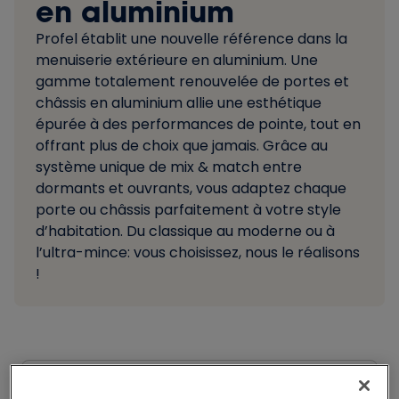
en aluminium
Profel établit une nouvelle référence dans la
menuiserie extérieure en aluminium. Une
gamme totalement renouvelée de portes et
châssis en aluminium allie une esthétique
épurée à des performances de pointe, tout en
offrant plus de choix que jamais. Grâce au
système unique de mix & match entre
dormants et ouvrants, vous adaptez chaque
porte ou châssis parfaitement à votre style
d’habitation. Du classique au moderne ou à
l’ultra-mince: vous choisissez, nous le réalisons
!
Partager l'article