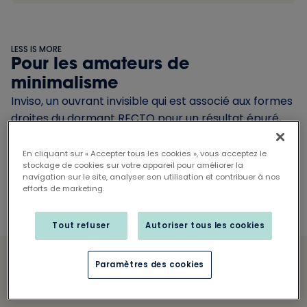
LESS IS MORE
Pour les amateurs de
minimalisme
Inviso, un ouvrant invisible qui est associé aux formes
droites du dormant RECTO pour un résultat épuré,
affirmé et élégant. Et pour couronner le tout : le
beau design de ce châssis s’accorde parfaitement
En cliquant sur « Accepter tous les cookies », vous acceptez le
stockage de cookies sur votre appareil pour améliorer la
avec un style architectural moderne ou intemporel.
navigation sur le site, analyser son utilisation et contribuer à nos
efforts de marketing.
Tout refuser
Autoriser tous les cookies
Paramètres des cookies
Informations techniques