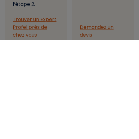
l’étape 2.
Trouver un Expert
Profel près de
Demandez un
chez vous
devis
3.
Placement