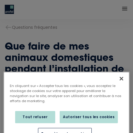
Questions fréquentes
Que faire de mes
animaux domestiques
pendant l’installation de
mes nouveaux châssis ?
En cliquant sur « Accepter tous les cookies », vous acceptez le
stockage de cookies sur votre appareil pour améliorer la
navigation sur le site, analyser son utilisation et contribuer à nos
efforts de marketing.
Nos collaborateurs entrent et sortent
régulièrement. Prévoyez une pièce calme pour
Tout refuser
Autoriser tous les cookies
votre animal de compagnie où les fenêtres et les
portes ne sont pas remplacées. Emmenez