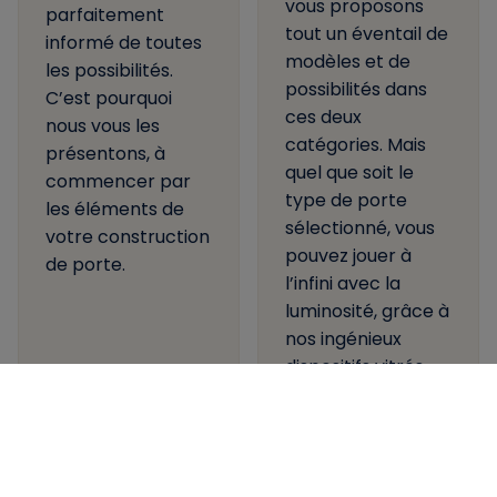
vous proposons
parfaitement
tout un éventail de
informé de toutes
modèles et de
les possibilités.
possibilités dans
C’est pourquoi
ces deux
nous vous les
catégories. Mais
présentons, à
quel que soit le
commencer par
type de porte
les éléments de
sélectionné, vous
votre construction
pouvez jouer à
de porte.
l’infini avec la
luminosité, grâce à
nos ingénieux
dispositifs vitrés
au-dessus ou à
côté de votre
porte.
En savoir plus
En savoir plus