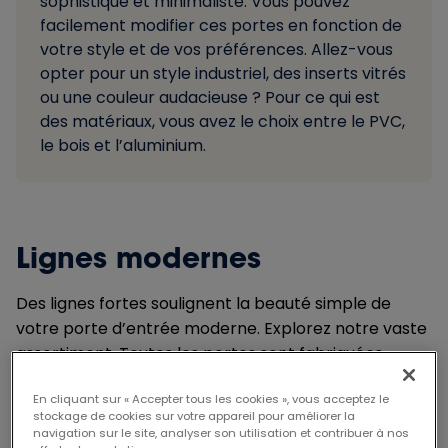
sophistiqué et minimaliste. Vous pouvez
facilement modifier ces portes en fonction de
votre style et de vos préférences. Allez-vous
opter pour un style industriel, des inserts vitrés
ou une couleur audacieuse ? Pour ce qui est
des matériaux, vous avez le choix entre le PVC,
le bois et l’aluminium.
Lignes modernes
Des lignes fortes soulignent la beauté simple de
votre porte d’entrée moderne. Explorez notre vaste
assortiment. Toutes les portes sont fabriquées
entièrement sur mesure et sont disponibles en PVC,
En cliquant sur « Accepter tous les cookies », vous acceptez le
en bois ou en aluminium.
stockage de cookies sur votre appareil pour améliorer la
navigation sur le site, analyser son utilisation et contribuer à nos