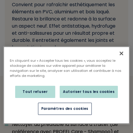
Convient pour rafraîchir esthétiquement les
éléments en PVC, aluminium et bois laqué.
Restaure la brillance et redonne à la surface
un aspect neuf. Effet antistatique, hydrofuge
et anti-salissures pour un résultat propre et
durable. Il entretient également les joints et
les maintient souples.
En cliquant sur « Accepter tous les cookies », vous acceptez le
stockage de cookies sur votre appareil pour améliorer la
navigation sur le site, analyser son utilisation et contribuer à nos
efforts de marketing.
Tout refuser
Autoriser tous les cookies
Mode d’emploi
Paramètres des cookies
Bien agiter avant utilisation.
Nettoyer au préalable la surface à traiter (de
préférence avec PROFEL Care - Shampoo) et