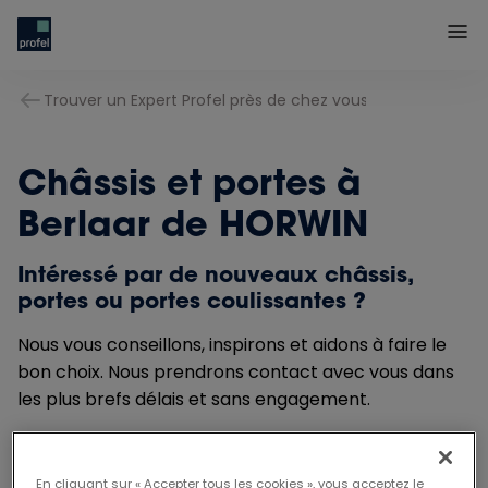
Trouver un Expert Profel près de chez vous
Châssis et portes à
Berlaar de HORWIN
Intéressé par de nouveaux châssis,
portes ou portes coulissantes ?
Nous vous conseillons, inspirons et aidons à faire le
bon choix. Nous prendrons contact avec vous dans
les plus brefs délais et sans engagement.
En cliquant sur « Accepter tous les cookies », vous acceptez le