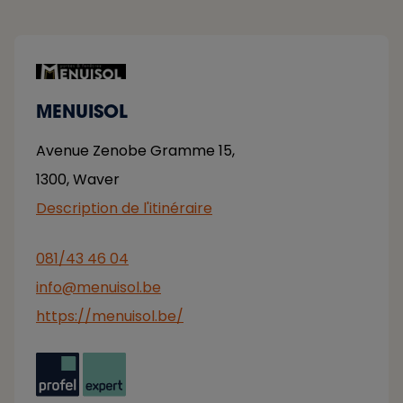
MENUISOL
Avenue Zenobe Gramme 15,
1300
,
Waver
Description de l'itinéraire
081/43 46 04
info@menuisol.be
https://menuisol.be/