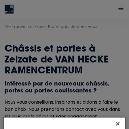
Trouver un Expert Profel près de chez vous
Châssis et portes à
Zelzate de VAN HECKE
RAMENCENTRUM
Intéressé par de nouveaux châssis,
portes ou portes coulissantes ?
Nous vous conseillons, inspirons et aidons à faire le
bon choix. Nous prendrons contact avec vous dans
les plus brefs délais et sans engagement.