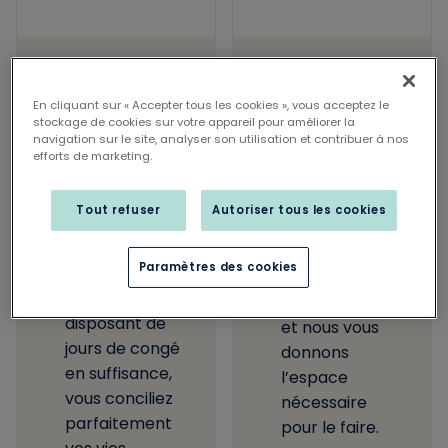
Équilibre entre
Ne jamais
vie
rester sur ses
En cliquant sur « Accepter tous les cookies », vous acceptez le
professionnelle
acquis
stockage de cookies sur votre appareil pour améliorer la
et vie privée
navigation sur le site, analyser son utilisation et contribuer à nos
Nous
efforts de marketing.
Nous donnons
investissons
une bouffée
dans la
Tout refuser
Autoriser tous les cookies
d’oxygène à
croissance et le
votre équilibre
développement
Paramètres des cookies
travail/vie
de nos
privée : en
collaborateurs
disposant de
et nous vous
jours de congé
donnons
en suffisance,
l’espace
vous conciliez
nécessaire
parfaitement
pour le faire.