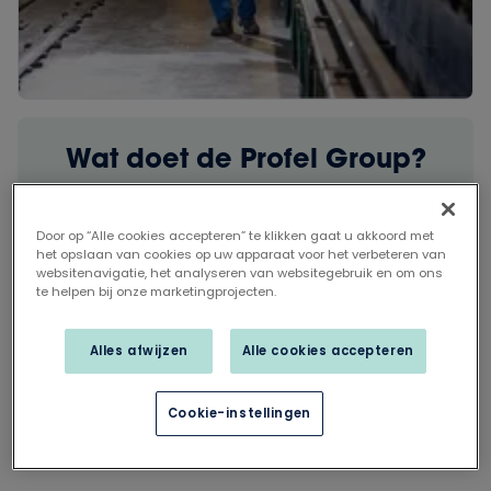
Wat doet de Profel Group?
Als familiebedrijf overkoepelt de Profel Group
een waaier aan productie-eenheden in België
Door op “Alle cookies accepteren” te klikken gaat u akkoord met
en Nederland. Met meer dan 1300
het opslaan van cookies op uw apparaat voor het verbeteren van
websitenavigatie, het analyseren van websitegebruik en om ons
medewerkers geven we iedere dag opnieuw
te helpen bij onze marketingprojecten.
het beste van onszelf. In onze beide
bedrijfstakken. Samen creëren we
Alles afwijzen
Alle cookies accepteren
gepassioneerd oplossingen voor een
aangenamer dagelijks leven.
Cookie-instellingen