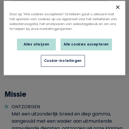
detail en de hoogste service ontzorgen we
zowel de professionele klant als de consument
met onze vakkennis en ervaring. Voor een
Door op “Alle cookies accepteren” te klikken gaat u akkoord met
het opslaan van cookies op uw apparaat voor het verbeteren van
optimaal evenwicht tussen mens, milieu en
websitenavigatie, het analyseren van websitegebruik en om ons
maatschappij koppelen we duurzaamheid en
te helpen bij onze marketingprojecten.
sociaal engagement aan de uitbouw van
uitmuntende relaties. Een partnership met
Alles afwijzen
Alle cookies accepteren
zowel medewerkers als externe contacten
maakt samenwerken met de Profel Group
Cookie-instellingen
buitengewoon aangenaam.
Missie
ONTZORGEN
Met een uitzonderlijk breed en diep gamma,
aangevuld met een waaier aan uitmuntende
aanvullende diensten, ontzorgen wij onze klanten.