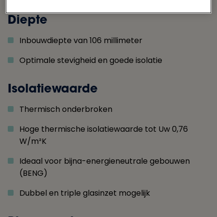
Diepte
Inbouwdiepte van 106 millimeter
Optimale stevigheid en goede isolatie
Isolatiewaarde
Thermisch onderbroken
Hoge thermische isolatiewaarde tot Uw 0,76
W/m²K
Ideaal voor bijna-energieneutrale gebouwen
(BENG)
Dubbel en triple glasinzet mogelijk