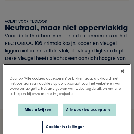
VOLUIT VOOR TIJDLOOS
Neutraal, maar niet oppervlakkig
Voor de liefhebbers van een extra dimensie is er het
RECTOBLOC 106 Primolo kozijn. Kader en vleugel
liggen niet in hetzelfde vlak, de vleugel ligt verdiept.
Deze vleugel heeft slechts een aanzichthoogte van
18,5 mm waardoor de benaming ultraslank meer dan
terecht is. De RECTOBLOC kader zorgt voor een iets
Door op “Alle cookies accepteren” te klikken gaat u akkoord met
minder discrete, maar even elegante uitstraling.
het opslaan van cookies op uw apparaat voor het verbeteren van
websitenavigatie, het analyseren van websitegebruik en om ons
te helpen bij onze marketingprojecten.
Alles afwijzen
Alle cookies accepteren
Cookie-instellingen
Technische info