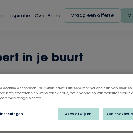
Vraag een offerte
Vi
en
Inspiratie
Over Profel
ert in je buurt
lle cookies accepteren” te klikken gaat u akkoord met het opslaan van cookies
oor het verbeteren van websitenavigatie, het analyseren van websitegebruik 
 onze marketingprojecten.
instellingen
Alles afwijzen
Alle cookies 