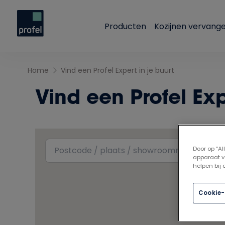
Producten
Kozijnen vervang
Home
Vind een Profel Expert in je buurt
Vind een Profel Exp
Door op “A
apparaat v
helpen bij
Cookie-