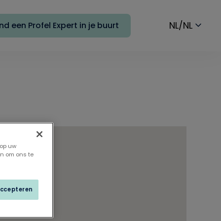
NL/NL
nd een Profel Expert in je buurt
 op uw
en om ons te
accepteren