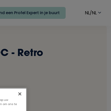
NL/NL
nd een Profel Expert in je buurt
 - Retro
 op uw
en om ons te