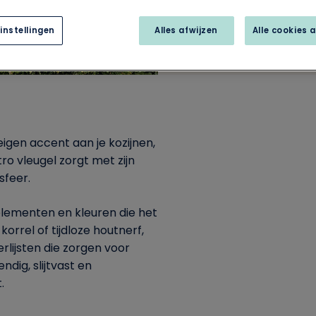
instellingen
Alles afwijzen
Alle cookies 
gen accent aan je kozijnen,
o vleugel zorgt met zijn
sfeer.
elementen en kleuren die het
korrel of tijdloze houtnerf,
erlijsten die zorgen voor
dig, slijtvast en
.