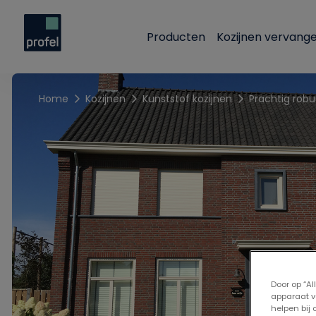
Producten
Kozijnen vervang
Home
Kozijnen
Kunststof kozijnen
Prachtig robu
Door op “A
apparaat v
helpen bij