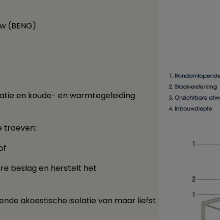
uw (BENG)
atie en koude- en warmtegeleiding
e troeven:
of
e beslag en herstelt het
nde akoestische isolatie van maar liefst