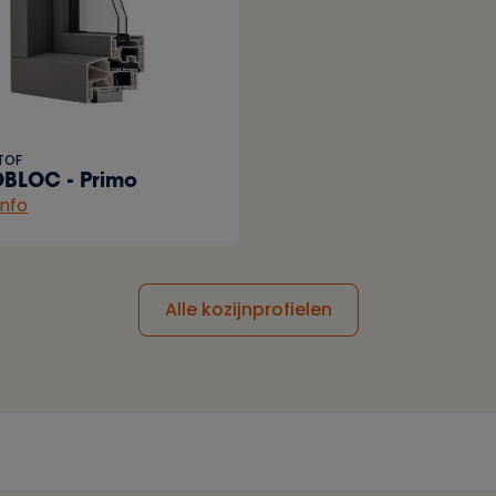
TOF
BLOC - Primo
info
Alle kozijnprofielen