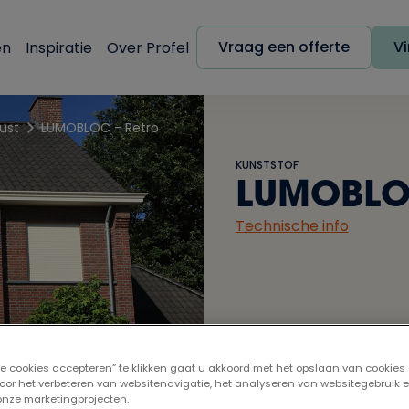
Vraag een offerte
Vi
en
Inspiratie
Over Profel
ust
LUMOBLOC - Retro
KUNSTSTOF
LUMOBLOC
Technische info
lle cookies accepteren” te klikken gaat u akkoord met het opslaan van cookies
oor het verbeteren van websitenavigatie, het analyseren van websitegebruik 
 onze marketingprojecten.