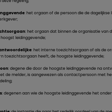
 deze regeling;
dinggevende
: het orgaan of de persoon die de dagelijkse 
erkgever;
zichtsorgaan
: het orgaan dat binnen de organisatie van
 hoogst leidinggevende;
antwoordelijke
: het interne toezichtsorgaan of als de o
n toezichtsorgaan heeft, de hoogste leidinggevende;
soon
: degene die door de hoogste leidinggevende na ont
met de melder, is aangewezen als contactpersoon met he
eling;
s
: degenen aan wie de hoogste leidinggevende het onde
antie
: de instantie die naar het redelijk oordeel van de m