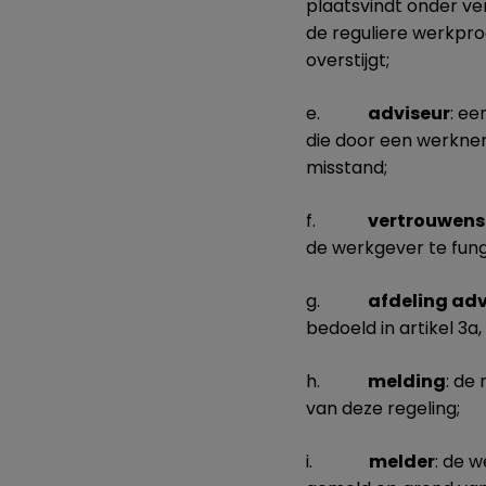
plaatsvindt onder ver
de reguliere werkpro
overstijgt;
e.
adviseur
: ee
die door een werkne
misstand;
f.
vertrouwen
de werkgever te fun
g.
afdeling adv
bedoeld in artikel 3a,
h.
melding
: de
van deze regeling;
i.
melder
: de 