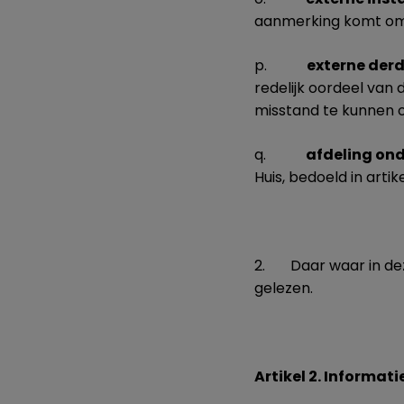
aanmerking komt om 
p.
externe der
redelijk oordeel van
misstand te kunnen o
q.
afdeling ond
Huis, bedoeld in artik
2. Daar waar in deze
gelezen.
Artikel 2. Informat