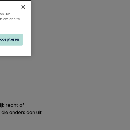
 op uw
en om ons te
accepteren
jk recht of
 die anders dan uit