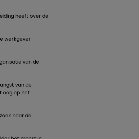
leiding heeft over de
 de werkgever
rganisatie van de
vangst van de
t oog op het
rzoek naar de
elder het meest in