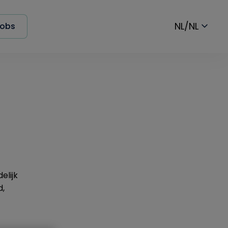
NL/NL
obs
elijk
d,