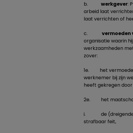
b.
werkgever
: 
arbeid laat verrichte
laat verrichten of he
c.
vermoeden 
organisatie waarin hij
werkzaamheden met di
zover:
1e. het vermoeden ge
werknemer bij zijn w
heeft gekregen door 
2e. het maatschappe
i. de (dreigende) s
strafbaar feit,