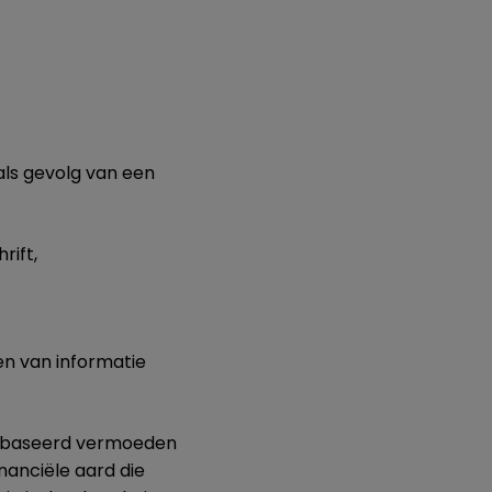
ls gevolg van een
rift,
en van informatie
 gebaseerd vermoeden
nanciële aard die