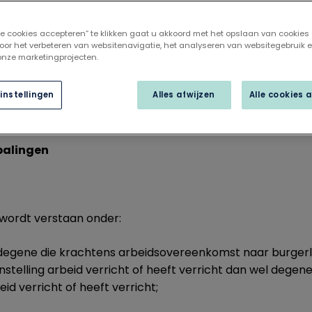
lle cookies accepteren” te klikken gaat u akkoord met het opslaan van cookies
oor het verbeteren van websitenavigatie, het analyseren van websitegebruik 
 onze marketingprojecten.
volgende regeling;
instellingen
Alles afwijzen
Alle cookies 
epalingen
g wordt verstaan onder:
 degene die krachtens arbeidsovereenkomst naar burgerli
nstelling arbeid verricht of heeft verricht dan wel degene
id verricht of heeft verricht;