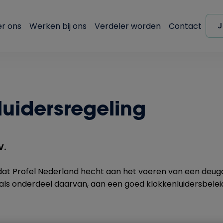
J
r ons
Werken bij ons
Verdeler worden
Contact
luidersregeling
V.
dat Profel Nederland hecht aan het voeren van een deugd
, als onderdeel daarvan, aan een goed klokkenluidersbelei