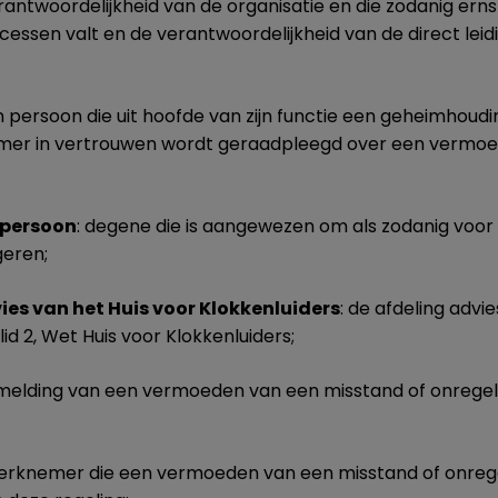
antwoordelijkheid van de organisatie en die zodanig ernst
cessen valt en de verantwoordelijkheid van de direct le
n persoon die uit hoofde van zijn functie een geheimhoudi
mer in vertrouwen wordt geraadpleegd over een vermo
spersoon
: degene die is aangewezen om als zodanig voor
geren;
ies van het Huis voor Klokkenluiders
: de afdeling advie
 lid 2, Wet Huis voor Klokkenluiders;
 melding van een vermoeden van een misstand of onrege
werknemer die een vermoeden van een misstand of onreg