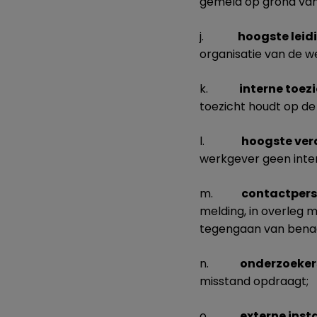
gemeld op grond van
j.
hoogste lei
organisatie van de w
k.
interne toe
toezicht houdt op de
l.
hoogste ver
werkgever geen inter
m.
contactper
melding, in overleg 
tegengaan van benad
n.
onderzoeker
misstand opdraagt;
o.
externe inst