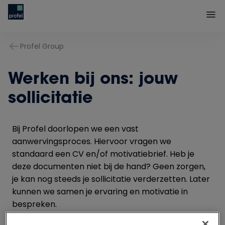
Profel Group
Werken bij ons: jouw
sollicitatie
Bij Profel doorlopen we een vast
aanwervingsproces. Hiervoor vragen we
standaard een CV en/of motivatiebrief. Heb je
deze documenten niet bij de hand? Geen zorgen,
je kan nog steeds je sollicitatie verderzetten. Later
kunnen we samen je ervaring en motivatie in
bespreken.