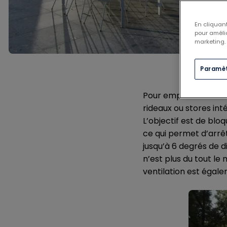
En cliquant
pour amélio
marketing.
Paramèt
Pour empêcher réelle
rideaux ou stores in
L’objectif est de bloq
ce qui permet d’arrêt
jusqu’à 6 degrés de di
n’est plus du tout l
ventilation est égale