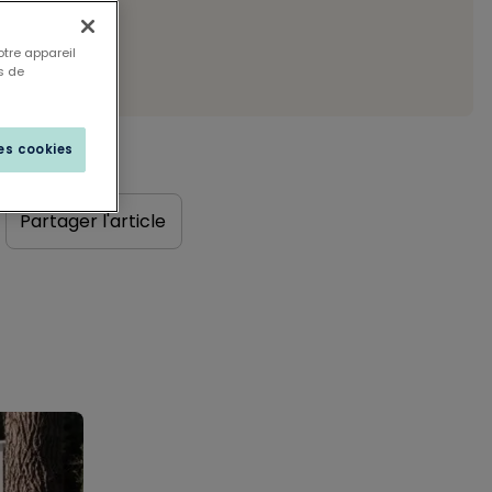
otre appareil
s de
les cookies
Partager l'article
,