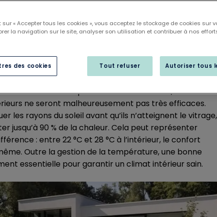
 sur « Accepter tous les cookies », vous acceptez le stockage de cookies sur v
rer la navigation sur le site, analyser son utilisation et contribuer à nos effort
res des cookies
Tout refuser
Autoriser tous 
ment la chaleur de pénétrer dans la maison, les beaux
térieurs ne seront malheureusement pas très efficaces.
uer les rayons du soleil avant qu’ils n’atteignent le vitrage
er jusqu’à 90 % de la chaleur. Cela peut représenter
fférence : entre 22 °C et 28 °C à l’intérieur, le confort
e même. Outre la gestion de la température, une bonne
ment essentielle pour garantir un climat intérieur sain.