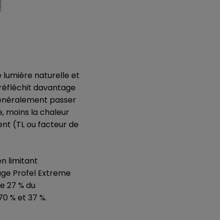
e lumière naturelle et
) réfléchit davantage
 généralement passer
le, moins la chaleur
ent (TL ou facteur de
n limitant
rage Profel Extreme
ue 27 % du
0 % et 37 %.