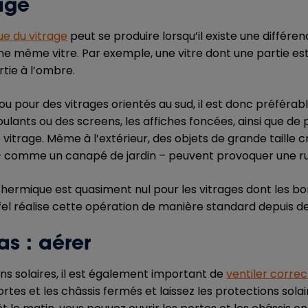
rage
ue du vitrage
peut se produire lorsqu’il existe une différ
ne même vitre. Par exemple, une vitre dont une partie es
rtie à l’ombre.
ou pour des vitrages orientés au sud, il est donc préférabl
roulants ou des screens, les affiches foncées, ainsi que de 
e vitrage. Même à l’extérieur, des objets de grande taille c
 – comme un canapé de jardin – peuvent provoquer une r
thermique est quasiment nul pour les vitrages dont les b
ofel réalise cette opération de manière standard depuis d
as : aérer
ns solaires, il est également important de
ventiler corre
rtes et les châssis fermés et laissez les protections solai