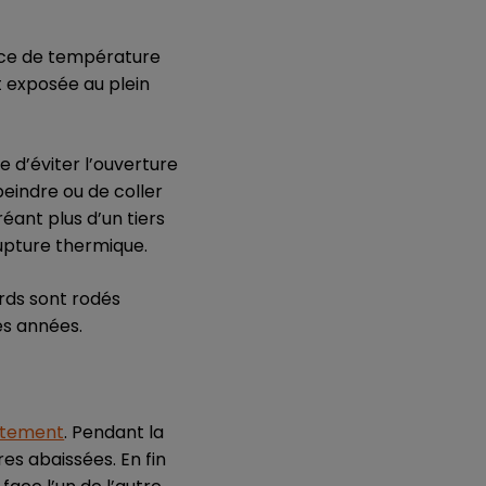
ence de température
t exposée au plein
e d’éviter l’ouverture
peindre ou de coller
réant plus d’un tiers
upture thermique.
ords sont rodés
es années.
ctement
. Pendant la
res abaissées. En fin