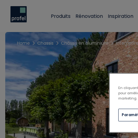
Produits
Rénovation
Inspiration
Home
Chassis
Châssis en aluminium
Intempore
En cliquant
pour amélio
marketing.
Paramèt