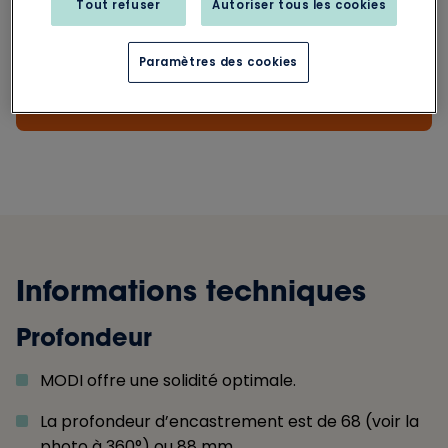
Tout refuser
Autoriser tous les cookies
également facile à entretenir.
Paramètres des cookies
Inspiration pour la fenêtre Renaissance
moderne
Informations techniques
Profondeur
MODI offre une solidité optimale.
La profondeur d’encastrement est de 68
(voir la
photo à 360°)
ou 88 mm.