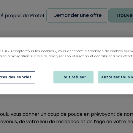
Demander une offre
Trouver
À propos de Profel
À quelles primes ai-je droit quand je remplace mes châssis ?
 sur « Accepter tous les cookies », vous acceptez le stockage de cookies sur v
rer la navigation sur le site, analyser son utilisation et contribuer à nos effort
s primes ai-je droit qu
res des cookies
Tout refuser
Autoriser tous 
e mes châssis ?
oulu vous donner un coup de pouce en prévoyant de no
venus, de votre lieu de résidence et de l’âge de votre hab