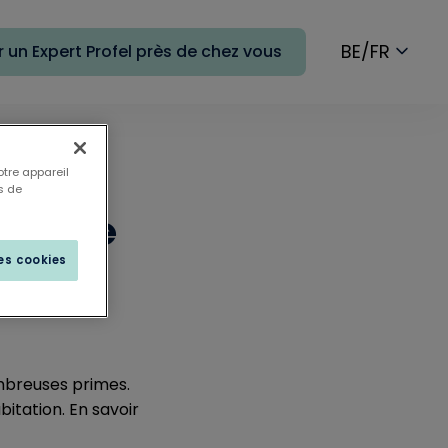
BE/FR
 un Expert Profel près de chez vous
otre appareil
s de
and je
les cookies
mbreuses primes.
itation. En savoir