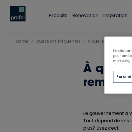
Produits
Rénovation
Inspiration
Home
Questions fréquentes
En cliquant
pour amélio
marketing.
À quelle
Paramèt
remplac
Le gouvernement a v
Tout dépend de vos re
plus?
Lisez ceci
.