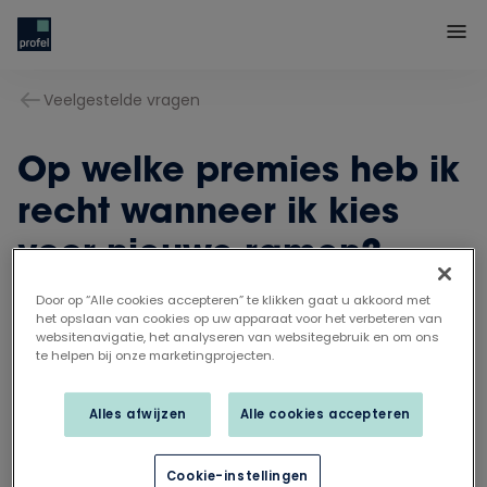
Veelgestelde vragen
Op welke premies heb ik
recht wanneer ik kies
voor nieuwe ramen?
Door op “Alle cookies accepteren” te klikken gaat u akkoord met
het opslaan van cookies op uw apparaat voor het verbeteren van
De overheid geeft je een duwtje in de rug met een
websitenavigatie, het analyseren van websitegebruik en om ons
te helpen bij onze marketingprojecten.
uitgebreid premiestelsel. Op welke premies je
recht hebt, hangt vaak af van je inkomen,
Alles afwijzen
Alle cookies accepteren
woonplaats en de leeftijd van je woning. Meer
weten?
Ontdek hier alles over de premies
.
Cookie-instellingen