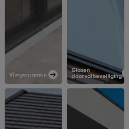
Glazen
Vliegenramen
doorvalbeveiliging