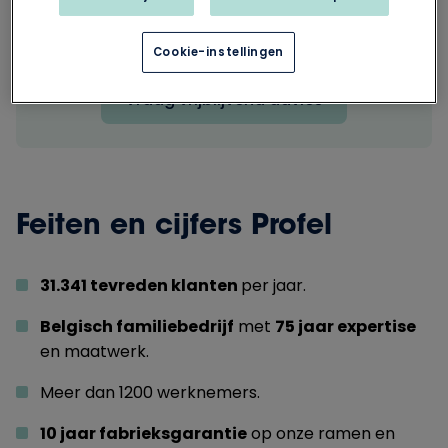
Nieuwe ramen en deuren nodig? Wij helpen je
graag verder met het maken van de juiste
Cookie-instellingen
keuze.
Vraag vrijblijvend advies
Feiten en cijfers Profel
31.341 tevreden klanten
per jaar.
Belgisch familiebedrijf
met
75 jaar expertise
en maatwerk.
Meer dan 1200 werknemers.
10 jaar fabrieksgarantie
op onze ramen en