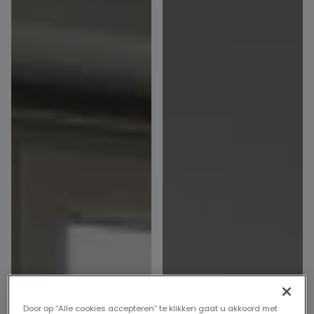
Door op “Alle cookies accepteren” te klikken gaat u akkoord met