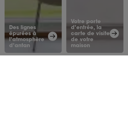
Votre porte
Des lignes
d’entrée, la
épurées à
carte de visite
l’atmosphère
de votre
d’antan
maison
Peut-être aussi intéressant
Comment choisir la teinte idéale
pour vos châssis selon l’experte
en couleurs Hilde Francq?
Les fenêtres et portes sont la touche finale de votre