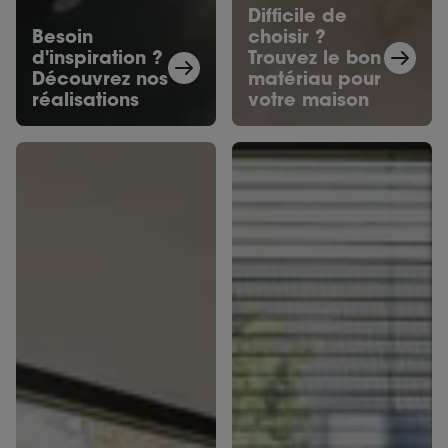
Difficile de
Besoin
choisir ?
d'inspiration ?
Trouvez le bon
Découvrez nos
matériau pour
réalisations
votre maison