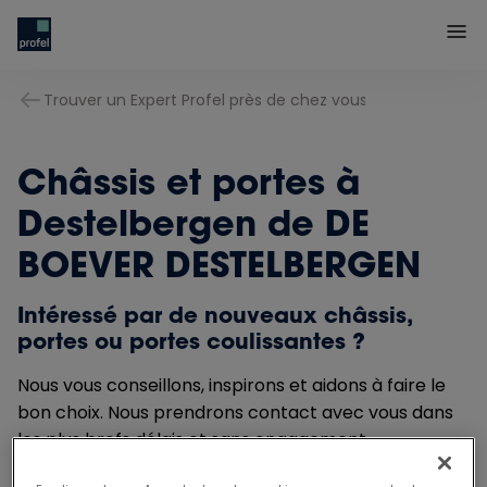
Trouver un Expert Profel près de chez vous
Châssis et portes à
Destelbergen de DE
BOEVER DESTELBERGEN
Intéressé par de nouveaux châssis,
portes ou portes coulissantes ?
Nous vous conseillons, inspirons et aidons à faire le
bon choix. Nous prendrons contact avec vous dans
les plus brefs délais et sans engagement.