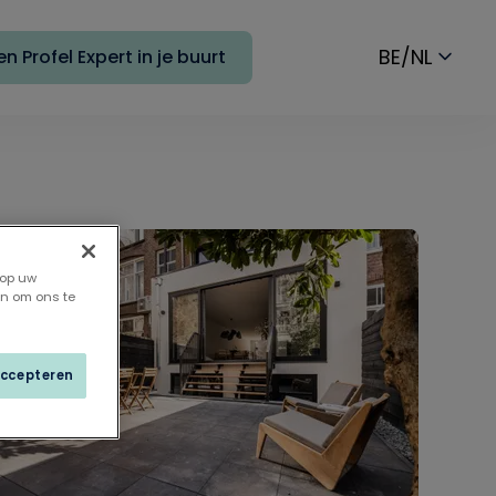
BE/NL
n Profel Expert in je buurt
 op uw
en om ons te
accepteren