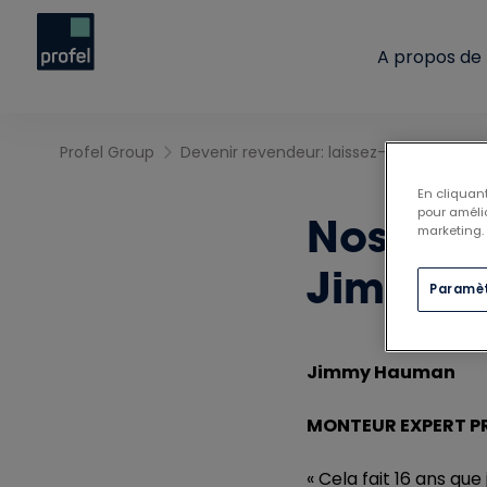
A propos de
Profel Group
Devenir revendeur: laissez-vous inspirer
En cliquant
pour amélio
Nos Expe
marketing.
Jimmy 
Paramèt
Jimmy Hauman
MONTEUR EXPERT P
« Cela fait 16 ans que