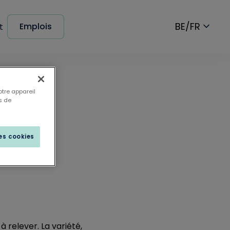
BE/FR
Emplois
t
otre appareil
s de
e :
les cookies
à relever. La variété,