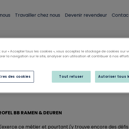
 nous
Travailler chez nous
Devenir revendeur
Contac
Nos Experts Profel ont la parole : Jimmy Hauman
 sur « Accepter tous les cookies », vous acceptez le stockage de cookies sur v
rer la navigation sur le site, analyser son utilisation et contribuer à nos effort
rts Profel ont la parol
Hauman
res des cookies
Tout refuser
Autoriser tous 
ROFEL BB RAMEN & DEUREN
 j'exerce ce métier et pourtant j'y trouve encore des défis 