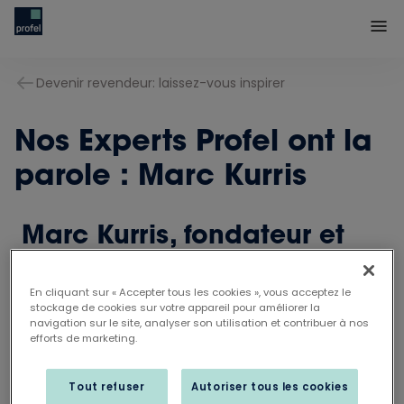
Devenir revendeur: laissez-vous inspirer
Nos Experts Profel ont la
parole : Marc Kurris
Marc Kurris,
fondateur et
gérant de Baku
En cliquant sur « Accepter tous les cookies », vous acceptez le
“Lorsque j’ai créé il y a 33 ans ma société
stockage de cookies sur votre appareil pour améliorer la
navigation sur le site, analyser son utilisation et contribuer à nos
unipersonnelle, j’ai immédiatement opté pour
efforts de marketing.
Profel,” raconte Marc Kurris, fondateur et gérant
de Baku.
Tout refuser
Autoriser tous les cookies