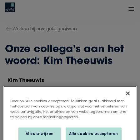
Werken bij ons: getuigenissen
Onze collega's aan het
woord: Kim Theeuwis
Kim Theeuwis
WERKVOORBEREIDER
Door op “Alle cookies accepteren” te klikken gaat u akkoord met
het opslaan van cookies op uw apparaat voor het verbeteren van
Profel is écht een familiebedrijf en die lijn trek ik
websitenavigatie, het analyseren van websitegebruik en om ons
te helpen bij onze marketingprojecten.
zelf ook door. Mijn moeder bracht mij hier binnen
en ook mijn zus heeft nog bij Profel gewerkt.
Alles afwijzen
Alle cookies accepteren