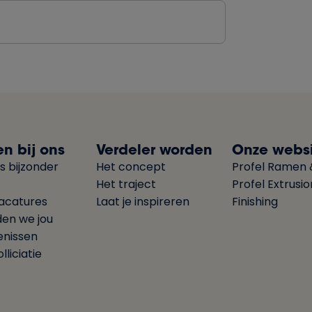
n bij ons
Verdeler worden
Onze websi
s bijzonder
Het concept
Profel Ramen 
Het traject
Profel Extrusi
acatures
Laat je inspireren
Finishing
den we jou
enissen
lliciatie