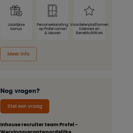
Jaarlijkse
Personeelskorting
Voordelenplatformen
bonus
op Profel ramen
Edenred en
& deuren
BenefitsAtWork
Meer info
Nog vragen?
Stel een vraag
Inhouse recruiter team Profel -
Wervingsverantwoordelijke