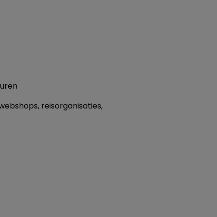
euren
ebshops, reisorganisaties,