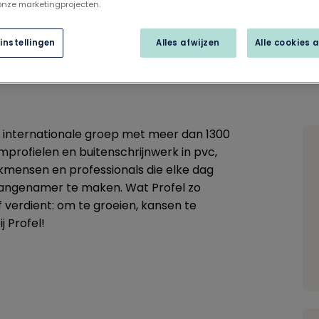
 onze marketingprojecten.
instellingen
Alles afwijzen
Alle cookies 
en internationale groep met meer dan 1300
mprofielen en buitenschrijnwerk in pvc,
kmensen en professionals die elke dag
angenamer te maken. Wat Profel zo
f verdient: om te groeien, kansen te
j Profel!