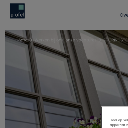
Ove
Home
Werken bij ons: onze vacatures
Door op “A
apparaat v