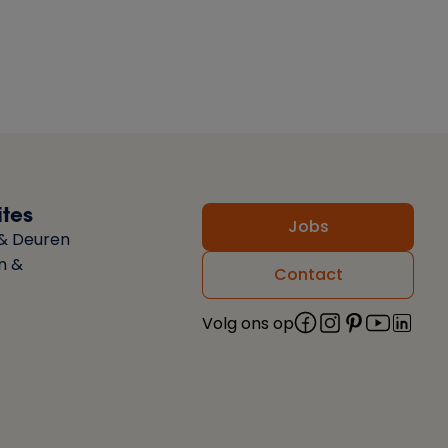
tes
Jobs
& Deuren
on &
Contact
Volg ons op