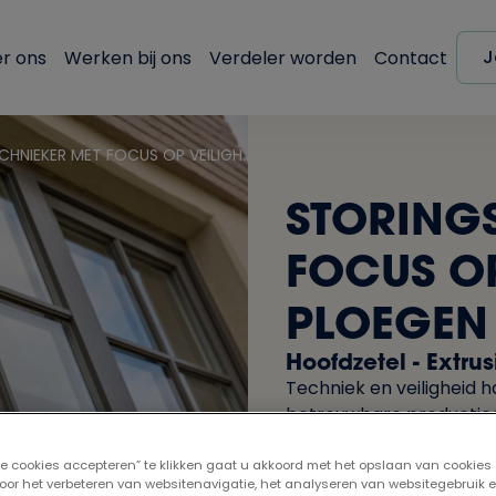
J
r ons
Werken bij ons
Verdeler worden
Contact
STORINGSTECHNIEKER MET FOCUS OP VEILIGHEID – 2 PLOEGEN OF NACHT
STORING
FOCUS OP
PLOEGEN
Hoofdzetel - Extrus
Techniek en veiligheid ha
betrouwbare producti
lle cookies accepteren” te klikken gaat u akkoord met het opslaan van cookies
oor het verbeteren van websitenavigatie, het analyseren van websitegebruik 