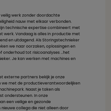
 veilig werk zonder doordachte
 veiligheid nauw met elkaar verbonden.
ijn technische expertise combineert met
het werk. Vandaag is alles in productie met
end en uitdagend. Als Storingstechnieker
zoeken we naar oorzaken, oplossingen en
ef onderhoud tot risicoanalyses …het
chnieker. Je kan werken met machines en
t externe partners bekijk je onze
en we met de productieverantwoordelijken
chinepark. Naast je taken als
nst ondersteunen. In onze
an een veilige en gezonde
ieuwe collega die niet alleen door