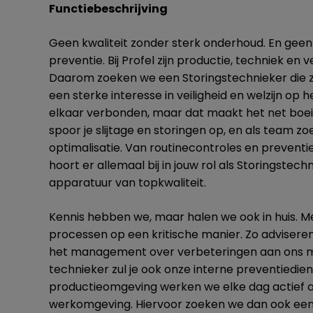
Functiebeschrijving
Geen kwaliteit zonder sterk onderhoud. En geen
preventie. Bij Profel zijn productie, techniek en
Daarom zoeken we een Storingstechnieker die z
een sterke interesse in veiligheid en welzijn op 
elkaar verbonden, maar dat maakt het net boei
spoor je slijtage en storingen op, en als team 
optimalisatie. Van routinecontroles en preventi
hoort er allemaal bij in jouw rol als Storingste
apparatuur van topkwaliteit.
Kennis hebben we, maar halen we ook in huis. Me
processen op een kritische manier. Zo adviser
het management over verbeteringen aan ons ma
technieker zul je ook onze interne preventiedie
productieomgeving werken we elke dag actief a
werkomgeving. Hiervoor zoeken we dan ook een n