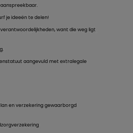
en aanspreekbaar.
rf je ideeën te delen!
n verantwoordelijkheden, want die weg ligt
g.
denstatuut aangevuld met extralegale
plan en verzekering gewaarborgd
ndzorgverzekering