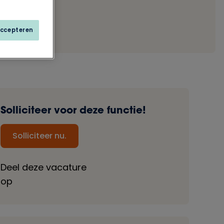
accepteren
Solliciteer voor deze functie!
Solliciteer nu.
Deel deze vacature
op