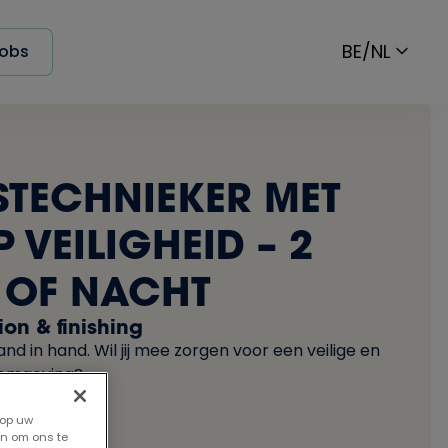
BE/NL
obs
STECHNIEKER MET
 VEILIGHEID – 2
 OF NACHT
ion & finishing
nd in hand. Wil jij mee zorgen voor een veilige en
eomgeving?
 op uw
en om ons te