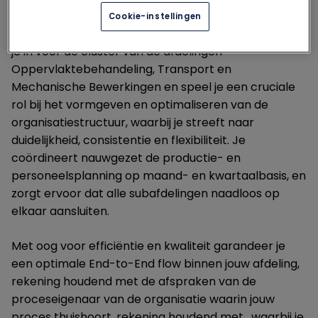
Cookie-instellingen
Als Productieverantwoordelijke in de nachtshift sta
je in voor de cluster van de afdelingen
Oppervlaktebehandeling, Transport en
Mechanische Bewerkingen en speel je een cruciale
rol bij het vormgeven en optimaliseren van de
organisatiestructuur, waarbij je streeft naar
duidelijkheid, consistentie en flexibiliteit. Je
coördineert nauwgezet de productie- en
personeelsplanning op maand- en kwartaalbasis, en
zorgt ervoor dat alle subafdelingen naadloos op
elkaar aansluiten.
Met oog voor efficiëntie en kwaliteit garandeer je
een optimale End-to-End flow binnen jouw afdeling,
rekening houdend met de afspraken van de
proceseigenaar van de organisatie waarin jouw
proces thuishoort. rekening houdend met , waarbij je