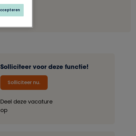
accepteren
Solliciteer voor deze functie!
Solliciteer nu.
Deel deze vacature
op