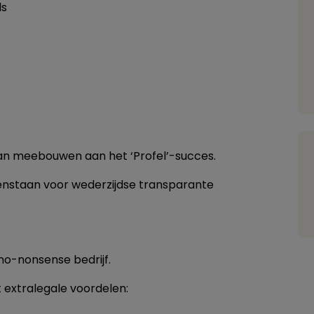
ls
g
 kan meebouwen aan het ‘Profel’-succes.
enstaan voor wederzijdse transparante
no-nonsense bedrijf.
 extralegale voordelen: