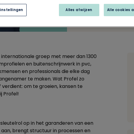
instellingen
Alles afwijzen
Alle cookies 
en internationale groep met meer dan 1300
mprofielen en buitenschrijnwerk in pvc,
kmensen en professionals die elke dag
angenamer te maken. Wat Profel zo
f verdient: om te groeien, kansen te
j Profel!
leutelrol op in het garanderen van een
 aan, brengt structuur in processen en