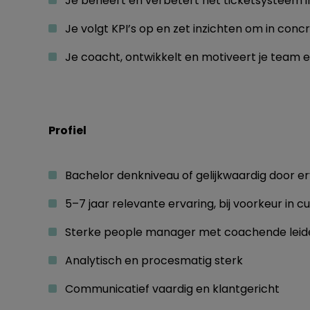
Je beheert en verbetert het ticketsysteem 
Je volgt KPI’s op en zet inzichten om in conc
Je coacht, ontwikkelt en motiveert je team 
Profiel
Bachelor denkniveau of gelijkwaardig door er
5–7 jaar relevante ervaring, bij voorkeur in 
Sterke people manager met coachende leide
Analytisch en procesmatig sterk
Communicatief vaardig en klantgericht