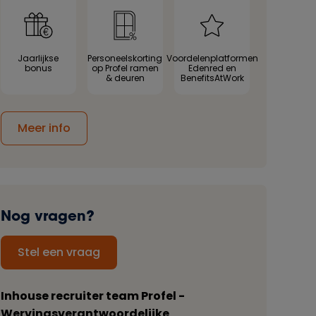
Jaarlijkse
Personeelskorting
Voordelenplatformen
bonus
op Profel ramen
Edenred en
& deuren
BenefitsAtWork
Meer info
Nog vragen?
Stel een vraag
Inhouse recruiter team Profel -
Wervingsverantwoordelijke