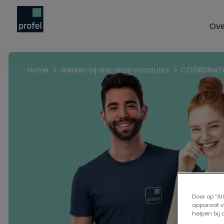
Ove
Home
Werken bij ons: onze vacatures
COÖRDINAT
Door op “A
apparaat v
helpen bij