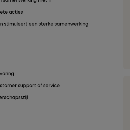
in samenwerking met IT
rete acties
en stimuleert een sterke samenwerking
varing
customer support of service
rschapsstijl