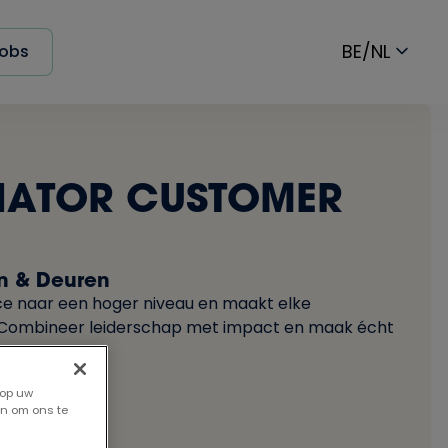
BE/NL
obs
ATOR CUSTOMER
n & Deuren
vice naar een hoger niveau en maakt elke
r. Combineer leiderschap met impact en maak écht
 op uw
en om ons te