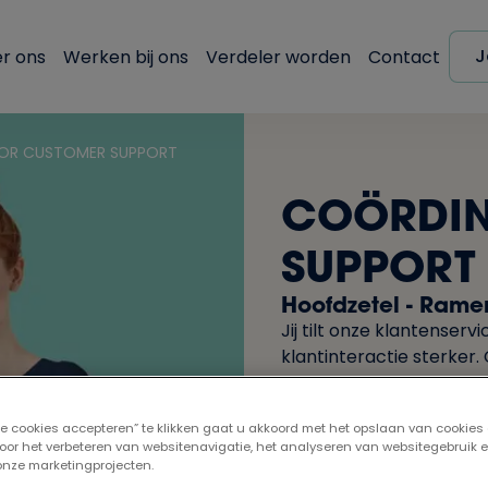
J
r ons
Werken bij ons
Verdeler worden
Contact
OR CUSTOMER SUPPORT
COÖRDIN
SUPPORT
Hoofdzetel - Rame
Jij tilt onze klantenser
klantinteractie sterke
het verschil bij Profel.
lle cookies accepteren” te klikken gaat u akkoord met het opslaan van cookies
oor het verbeteren van websitenavigatie, het analyseren van websitegebruik 
 onze marketingprojecten.