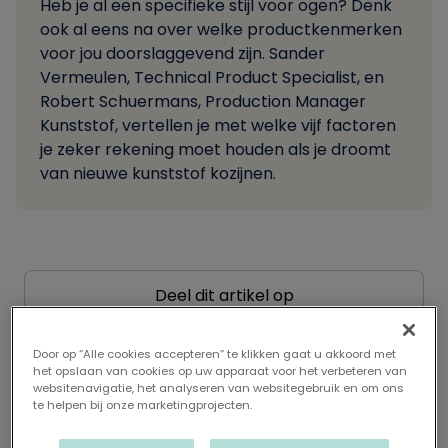
Heb je al een specifieke stijl voor ogen? Denk
ook al eens na over welke productkenmerken
voor jou doorslaggevend zijn. Sander
Vermeulen, Technical Product Specialist, en
Robert Schuermans, Production Manager
Kunststof, vertellen je met welke vijf factoren
je zeker rekening moet houden als je droomt
van nieuwe kunststof kozijnen.
Deel dit artikel op
1. Ga voor de uitstraling
Door op “Alle cookies accepteren” te klikken gaat u akkoord met
die bij jou past
het opslaan van cookies op uw apparaat voor het verbeteren van
websitenavigatie, het analyseren van websitegebruik en om ons
te helpen bij onze marketingprojecten.
Sander: “Met kunststof leg je je persoonlijke accent
naar stijl, kleur of vorm. Zo kan je bijvoorbeeld de