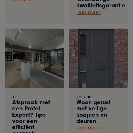
kwaliteitsgarantie
Lees meer
TIPS
VEILIGHEID
Afspraak met
Woon gerust
een Profel
met veilige
Expert? Tips
kozijnen en
voor een
deuren
efficiënt
Lees meer