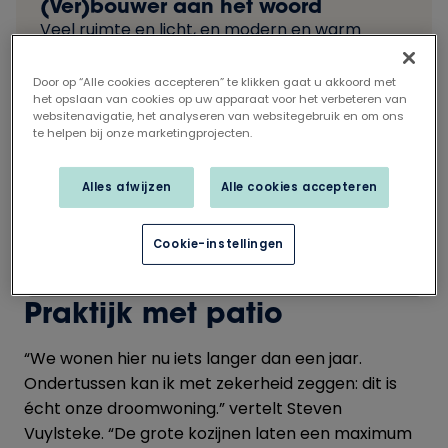
(Ver)bouwer aan het woord
Veel ruimte en licht, en modern en warm
tegelijkertijd. Deze woning met
kinesitherapiepraktijk combineert alle stijlvolle
Door op “Alle cookies accepteren” te klikken gaat u akkoord met
wensen en praktische overwegingen van
het opslaan van cookies op uw apparaat voor het verbeteren van
websitenavigatie, het analyseren van websitegebruik en om ons
bouwheer Steven Vuylsteke. Het geheim: een
te helpen bij onze marketingprojecten.
perfecte combinatie van materialen.
Alles afwijzen
Alle cookies accepteren
Cookie-instellingen
Deel dit artikel op
Praktijk met patio
“We wonen hier nu iets langer dan een jaar.
Ondertussen kan ik met zekerheid zeggen: dit is
écht onze droomwoning.” vertelt Steven
Vuylsteke. “De grote kozijnen laten een maximum