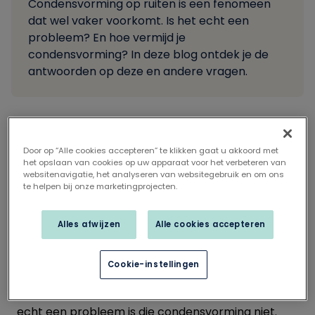
Condensvorming op ruiten is een fenomeen
dat wel vaker voorkomt. Is het echt een
probleem? En hoe vermijd je
condensvorming? In deze blog ontdek je de
antwoorden op deze en andere vragen.
Door op “Alle cookies accepteren” te klikken gaat u akkoord met
Deel dit artikel op
het opslaan van cookies op uw apparaat voor het verbeteren van
websitenavigatie, het analyseren van websitegebruik en om ons
Condensvorming aan de
te helpen bij onze marketingprojecten.
buitenzijde
Alles afwijzen
Alle cookies accepteren
Kampen je ruiten aan de buitenkant met
condensvorming? Dan vind je dat
Cookie-instellingen
hoogstwaarschijnlijk minder mooi en stoort het je
wellicht dat je buitenzicht wordt belemmerd. Maar
echt een probleem is die condensvorming niet.