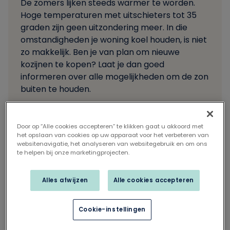
De zomers lijken steeds warmer te worden.
Hoge temperaturen met uitschieters tot 35
graden zijn geen uitzondering meer. In die
omstandigheden je woning koel houden, is niet
zo makkelijk. Ben je van plan om nieuwe
kozijnen te kopen? Laat je dan goed
informeren over alle mogelijkheden om de zon
buiten te houden.
Door op “Alle cookies accepteren” te klikken gaat u akkoord met
het opslaan van cookies op uw apparaat voor het verbeteren van
websitenavigatie, het analyseren van websitegebruik en om ons
Deel dit artikel op
te helpen bij onze marketingprojecten.
Aangepast glas voor
Alles afwijzen
Alle cookies accepteren
minder doorlaatbaarheid
Cookie-instellingen
Benieuwd hoeveel zonnewarmte je kozijnen
doorlaten? Check dan de zontoetredingsfactor