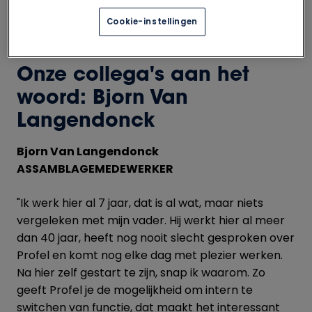
Cookie-instellingen
Onze collega's aan het
woord: Bjorn Van
Langendonck
Bjorn Van Langendonck
ASSAMBLAGEMEDEWERKER
"Ik werk hier al 7 jaar, dat is al wat, maar niets
vergeleken met mijn vader. Hij werkt hier al meer
dan 40 jaar, heeft nog nooit slecht gesproken over
Profel en komt nog elke dag met plezier werken.
Na hier zelf gestart te zijn, snap ik waarom. Zo
geeft Profel je de mogelijkheid om intern te
switchen van functie, dat maakt het interessant