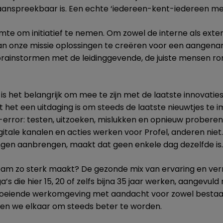
anspreekbaar is. Een echte ‘iedereen-kent-iedereen ment
uimte om initiatief te nemen. Om zowel de interne als exte
 van onze missie oplossingen te creëren voor een aangenam
brainstormen met de leidinggevende, de juiste mensen ron
is het belangrijk om mee te zijn met de laatste innovaties
at het een uitdaging is om steeds de laatste nieuwtjes te
-error: testen, uitzoeken, mislukken en opnieuw probere
itale kanalen en acties werken voor Profel, anderen niet.
gen aanbrengen, maakt dat geen enkele dag dezelfde is
am zo sterk maakt? De gezonde mix van ervaring en ver
’s die hier 15, 20 of zelfs bijna 35 jaar werken, aangevuld
boeiende werkomgeving met aandacht voor zowel bestaan
eren we elkaar om steeds beter te worden.