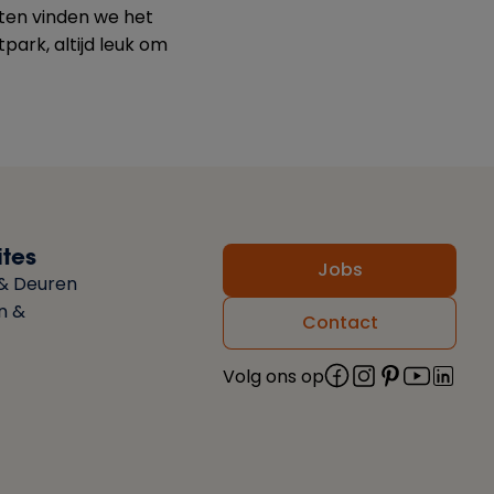
iten vinden we het
park, altijd leuk om
tes
Jobs
& Deuren
on &
Contact
Volg ons op