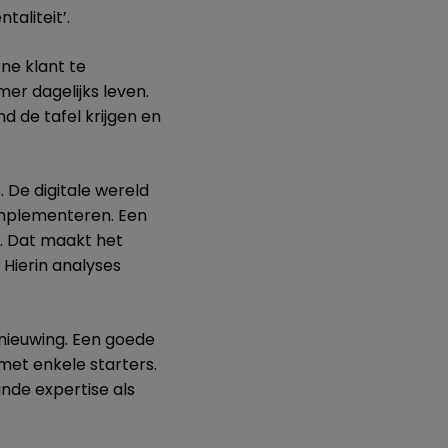
aliteit’.
rne klant te
er dagelijks leven.
d de tafel krijgen en
. De digitale wereld
 implementeren. Een
n. Dat maakt het
 Hierin analyses
.
nieuwing. Een goede
 met enkele starters.
de expertise als