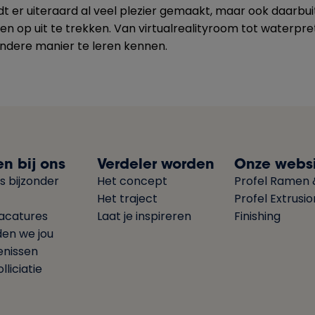
dt er uiteraard al veel plezier gemaakt, maar ook daarbu
n op uit te trekken. Van virtualrealityroom tot waterpret
ndere manier te leren kennen.
n bij ons
Verdeler worden
Onze websi
s bijzonder
Het concept
Profel Ramen 
Het traject
Profel Extrusi
acatures
Laat je inspireren
Finishing
den we jou
enissen
lliciatie