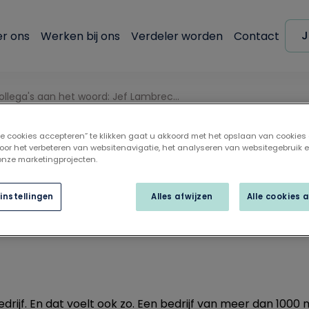
J
r ons
Werken bij ons
Verdeler worden
Contact
Onze collega's aan het woord: Jef Lambrechts
lle cookies accepteren” te klikken gaat u akkoord met het opslaan van cookies
llega's aan het woord:
oor het verbeteren van websitenavigatie, het analyseren van websitegebruik 
 onze marketingprojecten.
hts
instellingen
Alles afwijzen
Alle cookies 
bedrijf. En dat voelt ook zo. Een bedrijf van meer dan 10