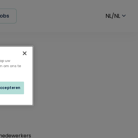
NL/NL
obs
 op uw
 Jef
en om ons te
accepteren
00 medewerkers