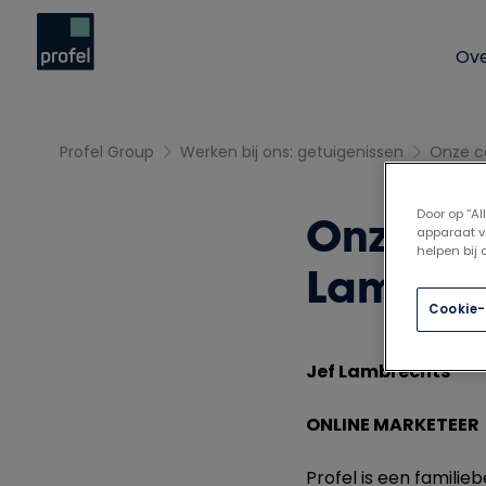
Ove
Profel Group
Werken bij ons: getuigenissen
Door op “A
Onze co
apparaat v
helpen bij
Lambrec
Cookie-
Jef Lambrechts
ONLINE MARKETEER
Profel is een familie