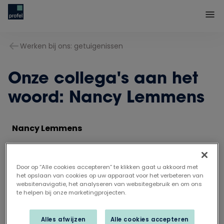
Werken bij ons: getuigenissen
Onze collega's aan het
woord: Nancy Lemmens
Nancy Lemmens
ADMINISTRATIEF MEDEWERKSTER SERVICE
CENTER
Door op “Alle cookies accepteren” te klikken gaat u akkoord met
het opslaan van cookies op uw apparaat voor het verbeteren van
websitenavigatie, het analyseren van websitegebruik en om ons
Na 20 jaar productiewerk trok ik mijn stoute
te helpen bij onze marketingprojecten.
schoenen aan en schreef ik me in voor
loopbaanbegeleiding. Uit de gesprekken en testen
Alles afwijzen
Alle cookies accepteren