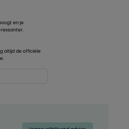
hoogt en je
eressanter.
altijd de officiële
ie.