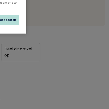
en om ons te
accepteren
Deel dit artikel
op
n
: