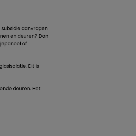
n subsidie aanvragen
ijnen en deuren? Dan
ijnpaneel of
sisolatie. Dit is
erende deuren. Het