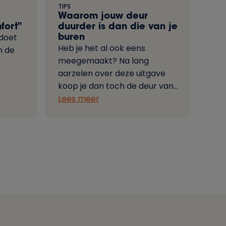
TIPS
Waarom jouw deur
fort"
duurder is dan die van je
buren
ldoet
Heb je het al ook eens
n de
meegemaakt? Na lang
aarzelen over deze uitgave
koop je dan toch de deur van
ie.”
je dromen. En het is prachtig!
Lees meer
Maar wat gebeurt er? Een
paar weken later plaatsten je
buren ook een nieuwe deur.
Maar die is veel goedkoper.
Hoe dat kan? In deze blog
ontdek je welke factoren de
prijs van een deur bepalen. Zo
maak je voor jouw
portemonnee de beste
keuze!