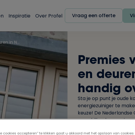
Vraag een offerte
Vi
en
Inspiratie
Over Profel
Premies voor nieuwe kozijnen en deuren in Nederland: Een handig overzicht
Premies v
en deuren
handig ov
Sta je op punt je oude 
energiezuiniger te mak
keuze! De Nederlandse O
verschillende premies en
lle cookies accepteren” te klikken gaat u akkoord met het opslaan van cookies