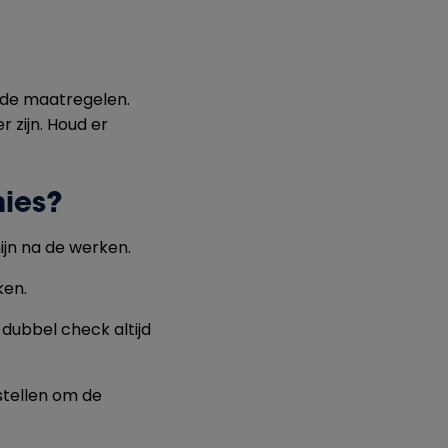
de maatregelen.
 zijn. Houd er
mies?
ijn na de werken.
ken.
 dubbel check altijd
stellen om de