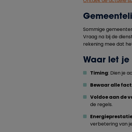
Ontdek de actuele s
Gemeenteli
Sommige gemeenten 
Vraag na bij de dien
rekening mee dat he
Waar let je
Timing
: Dien je 
Bewaar alle fac
Voldoe aan de 
de regels.
Energieprestatie
verbetering van j