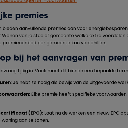
ubsidiebedragen en -voorwaarden
.
jke premies
bieden aanvullende premies aan voor energiebesparen
st Wonen van je stad of gemeente welke extra voordelen er
t premieaanbod per gemeente kan verschillen.
 op bij het aanvragen van pre
aanvraag tijdig in. Vaak moet dit binnen een bepaalde term
turen
: Je hebt ze nodig als bewijs van de uitgevoerde wer
voorwaarden
: Elke premie heeft specifieke voorwaarden,
certificaat (EPC):
Laat na de werken een nieuw EPC op
e woning aan te tonen.