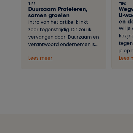
TIPS
TIPS
Duurzaam Profeleren,
Wegw
samen groeien
U-wa
en d
Intro van het artikel klinkt
Wil j
zeer tegenstrijdig. Dit zou ik
kozijn
vervangen door: Duurzaam en
tegen
verantwoord ondernemen is
je op
niet meer weg te denken uit
Lees meer
kopen
Lees 
een toekomstgerichte
maken
bedrijfsvoering. Onze
meest
inspanningen voor het welzijn
termen
van medewerkers en klanten,
snap 
het klimaat, milieu
grondstoffen, worden
gewaardeerd. Kan je met jouw
Profel kozijnen en deuren
bijdragen aan een duurzame
toekomst? Jazeker, lees