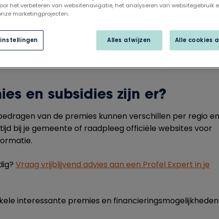
oor het verbeteren van websitenavigatie, het analyseren van websitegebruik 
 onze marketingprojecten.
instellingen
Alles afwijzen
Alle cookies 
es en subsidies zijn er?
edragen van de premies kunnen verschillen per regio e
ltijd bij je gemeente of raadpleeg officiële websites voor
ormatie.
odig?
Vraag vrijblijvend advies aan een Profel Expert in je
ele interessante premies en financieringsmogelijkheden