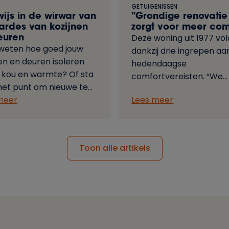
GETUIGENISSEN
ijs in de wirwar van
"Grondige renovatie
ardes van kozijnen
zorgt voor meer com
euren
Deze woning uit 1977 vo
e weten hoe goed jouw
dankzij drie ingrepen aa
en en deuren isoleren
hedendaagse
 kou en warmte? Of sta
comfortvereisten. “We
 het punt om nieuwe te
besparen een pak energ
 en wil je goede keuzes
meer
Lees meer
? We verduidelijken de
 gebruikte technische
 in heldere taal. Zo
Toon alle artikels
je het voortaan meteen.