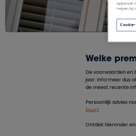
apparaat v
helpen bij
Cookie-
Welke premi
De voorwaarden en b
jaar. Informeer dus a
de meest recente inf
Persoonlijk advies n
buurt
.
Ontdek hieronder enk