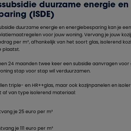
gssubsidie duurzame energie en
paring (ISDE)
ubsidie duurzame energie en energiebesparing kan je ee
solatiemaatregelen voor jouw woning. Vervang je jouw koz
bedrag per m², afhankelijk van het soort glas, isolerend koz
e plaatst.
nnen 24 maanden twee keer een subsidie aanvragen voor gla
 woning stap voor stap wil verduurzamen.
llen triple- en HR++glas, maar ook kozijnpanelen en isol
 af van type isolerend materiaal:
tvang je 25 euro per m²
ntvang je 111 euro per m²