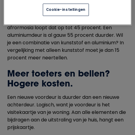
deur bepaalt, is het
materiaal
. Wil je hout? Dan
Cookie-instellingen
betaal je 15 procent meer voor meranti in
vergelijking met kunststof. Bij een deur in
afrormosia loopt dat op tot 45 procent. Een
aluminiumdeur is al gauw 55 procent duurder. Wil
je een combinatie van kunststof en aluminium? In
vergelijking met alleen kunststof moet je dan 15
procent meer neertellen.
Meer toeters en bellen?
Hogere kosten.
Een nieuwe voordeur is duurder dan een nieuwe
achterdeur. Logisch, want je voordeur is het
visitekaartje van je woning. Aan alle elementen die
bijdragen aan de uitstraling van je huis, hangt een
prijskaartje.