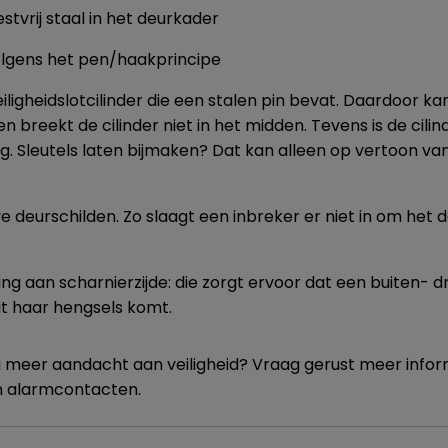
estvrij staal in het deurkader
 volgens het pen/haakprincipe
iligheidslotcilinder die een stalen pin bevat. Daardoor k
 en breekt de cilinder niet in het midden. Tevens is de cili
ng. Sleutels laten bijmaken? Dat kan alleen op vertoon va
 deurschilden. Zo slaagt een inbreker er niet in om het d
ng aan scharnierzijde: die zorgt ervoor dat een buiten- d
it haar hengsels komt.
 meer aandacht aan veiligheid? Vraag gerust meer infor
en alarmcontacten.