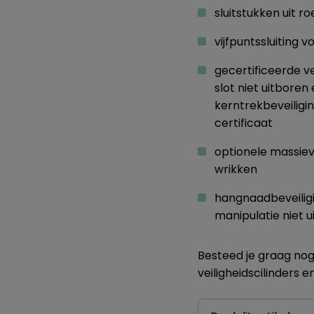
sluitstukken uit ro
vijfpuntssluiting
gecertificeerde ve
slot niet uitboren
kerntrekbeveiligi
certificaat
optionele massieve
wrikken
hangnaadbeveiligi
manipulatie niet u
Besteed je graag nog
veiligheidscilinders 