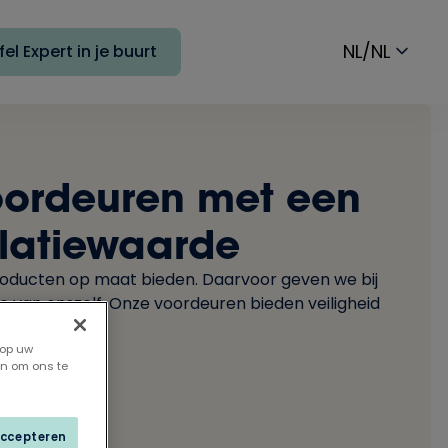
NL/NL
el Expert in je buurt
voordeuren met een
olatiewaarde
roducten op maat bieden. Daarvoor geven we bij
e van onszelf. Onze voordeuren bieden veiligheid
ie.
 op uw
en om ons te
accepteren