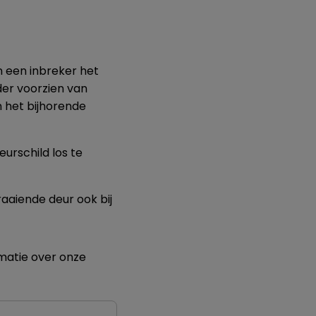
an een inbreker het
nder voorzien van
n het bijhorende
eurschild los te
raaiende deur ook bij
matie over onze