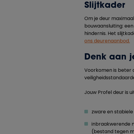
Slijtkader
Om je deur maximaal 
bouwaansluiting: een
hindernis. Het slijtk
ons deurenaanbod.
Denk aan je
Voorkomen is beter 
veiligheidsstandaarde
Jouw Profel deur is u
zware en stabiele
inbraakwerende m
(bestand tegen ma