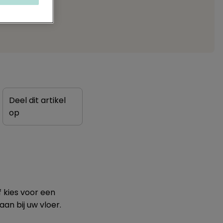
Deel dit artikel
op
f kies voor een
an bij uw vloer.