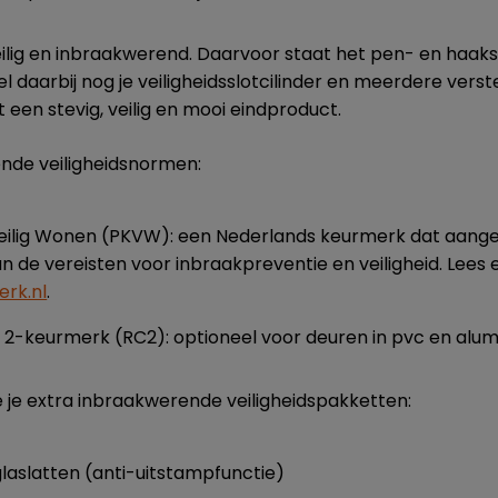
eilig en inbraakwerend. Daarvoor staat het pen- en haaksl
el daarbij nog je veiligheidsslotcilinder en meerdere verst
gt een stevig, veilig en mooi eindproduct.
nde veiligheidsnormen:
Veilig Wonen (PKVW): een Nederlands keurmerk dat aange
 de vereisten voor inbraakpreventie en veiligheid. Lees e
erk.nl
.
2-keurmerk (RC2): optioneel voor deuren in pvc en alum
je extra inbraakwerende veiligheidspakketten:
aslatten (anti-uitstampfunctie)