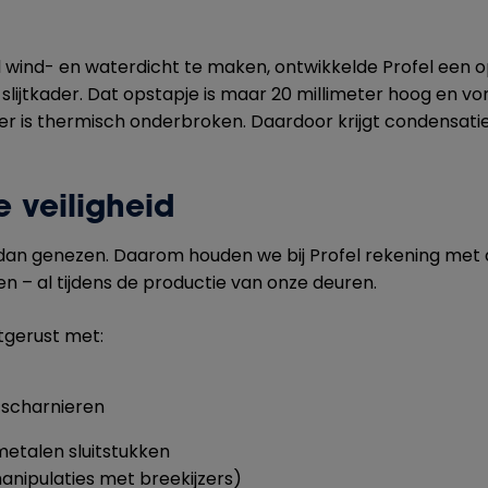
wind- en waterdicht te maken, ontwikkelde Profel een o
 slijtkader. Dat opstapje is maar 20 millimeter hoog en v
ader is thermisch onderbroken. Daardoor krijgt condensat
 veiligheid
dan genezen. Daarom houden we bij Profel rekening met
n – al tijdens de productie van onze deuren.
itgerust met:
 scharnieren
etalen sluitstukken
nipulaties met breekijzers)