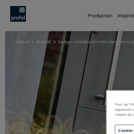
Producten
Inspira
Home
Artikels
Door op “A
apparaat v
helpen bij
Cookie-