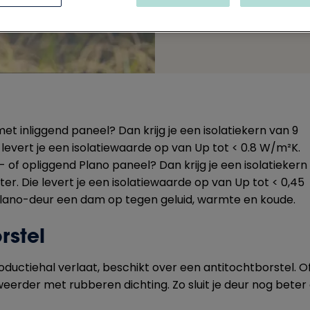
et inliggend paneel? Dan krijg je een isolatiekern van 9
e levert je een isolatiewaarde op van Up tot < 0.8 W/m²K.
k- of opliggend Plano paneel? Dan krijg je een isolatiekern
ter. Die levert je een isolatiewaarde op van Up tot < 0,45
Plano-deur een dam op tegen geluid, warmte en koude.
rstel
oductiehal verlaat, beschikt over een antitochtborstel. O
erder met rubberen dichting. Zo sluit je deur nog beter a