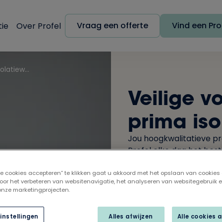
Vraag een offerte
Vind een Prof
tie
Over Profel
Veilige voordeuren met een prima isolatiewaarde
Veilige 
prima is
Jou hoogkwalitatieve p
Profel elke dag het best
en een uitstekende isolat
lle cookies accepteren” te klikken gaat u akkoord met het opslaan van cookies
oor het verbeteren van websitenavigatie, het analyseren van websitegebruik 
 onze marketingprojecten.
instellingen
Alles afwijzen
Alle cookies 