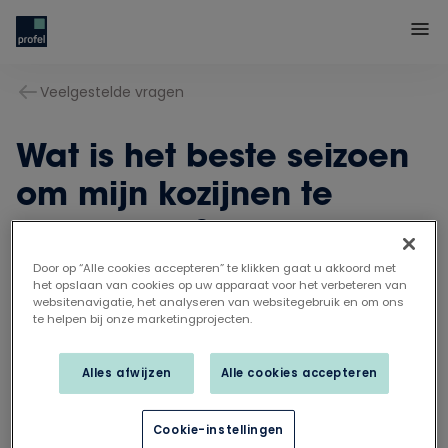
Veelgestelde vragen
Wat is het beste seizoen
om mijn kozijnen te
vervangen?
Door op “Alle cookies accepteren” te klikken gaat u akkoord met
het opslaan van cookies op uw apparaat voor het verbeteren van
websitenavigatie, het analyseren van websitegebruik en om ons
Zomer of winter: kozijnen vervangen kan altijd.
te helpen bij onze marketingprojecten.
Alleen bij extreme weersomstandigheden op het
moment van de plaatsing bekijkt je Profel Expert
Alles afwijzen
Alle cookies accepteren
samen met jou de mogelijkheden.
Cookie-instellingen