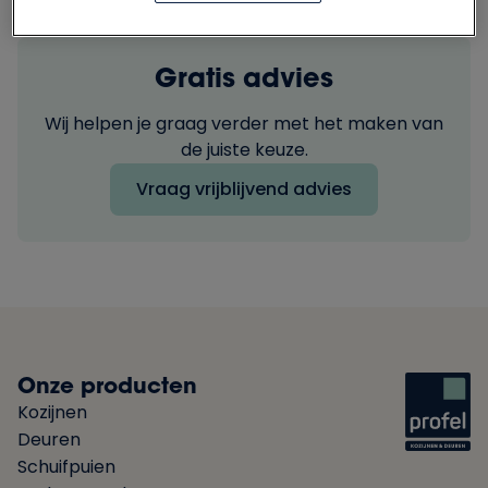
Gratis advies
Wij helpen je graag verder met het maken van
de juiste keuze.
Vraag vrijblijvend advies
Onze producten
Kozijnen
Deuren
Schuifpuien