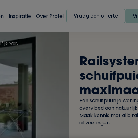
Vraag een offerte
Vi
en
Inspiratie
Over Profel
Railsystemen voor schuifpuien: schuif je wereld maximaal open
Railsyst
schuifpui
maximaa
Een schuifpui in je wonin
overvloed aan natuurlijk 
Maak kennis met alle ra
uitvoeringen.