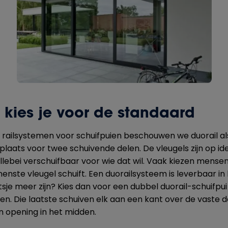
 kies je voor de standaard
 railsystemen voor schuifpuien beschouwen we duorail al
r plaats voor twee schuivende delen. De vleugels zijn op i
llebei verschuifbaar voor wie dat wil. Vaak kiezen mensen
nenste vleugel schuift. Een duorailsysteem is leverbaar in
etsje meer zijn? Kies dan voor een dubbel duorail-schuifp
. Die laatste schuiven elk aan een kant over de vaste de
n opening in het midden.