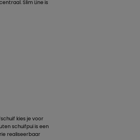
ntraal. Slim Line is
chuif kies je voor
uten schuifpui is een
rie realiseerbaar