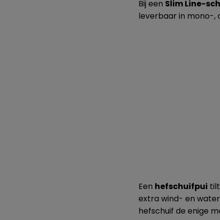
Bij een
Slim Line-sch
leverbaar in mono-, d
Een
hefschuifpui
til
extra wind- en waterb
hefschuif de enige m