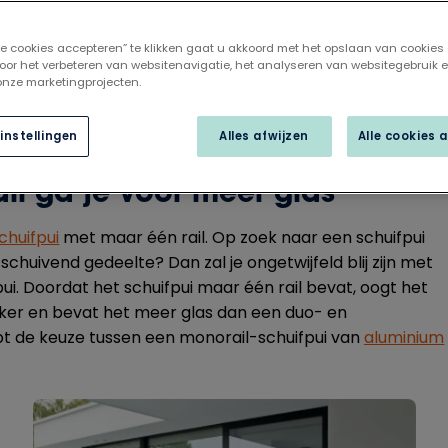
lle cookies accepteren” te klikken gaat u akkoord met het opslaan van cookies
oor het verbeteren van websitenavigatie, het analyseren van websitegebruik 
 onze marketingprojecten.
instellingen
Alles afwijzen
Alle cookies 
il ga je voor meer glas
chuifpui
met maar één rail. Op zoek naar een schuifpui
chuivend gedeelte? Dan zal je ongetwijfeld blij zijn met
ui. Doordat het schuifpui maar één rail bevat, oogt het
ker en bevat het meer glas dan een duo- en
ebt de keuze tussen een monorail-schuifpui van
aluminium