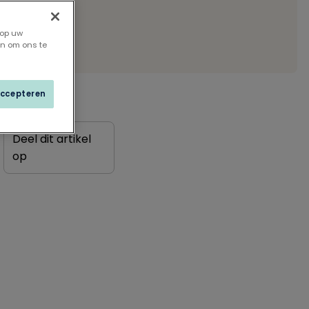
 op uw
en om ons te
accepteren
Deel dit artikel
op