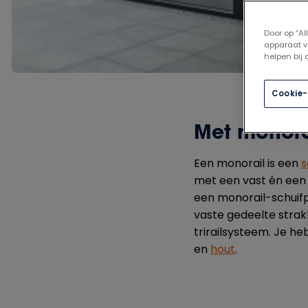
Door op “A
apparaat v
helpen bij
Cookie-
Met monora
Een monorail is een
s
met een vast én een s
een monorail-schuifp
vaste gedeelte strak
trirailsysteem. Je h
en
hout
.