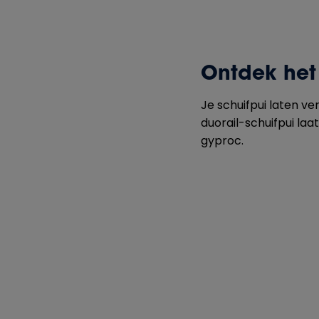
Ontdek het 
Je schuifpui laten v
duorail-schuifpui la
gyproc.