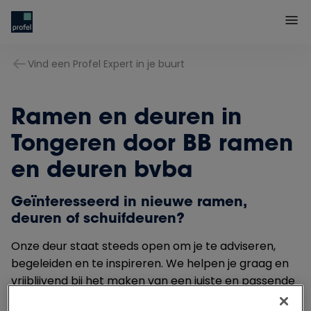
Vind een Profel Expert in je buurt
Ramen en deuren in
Tongeren door BB ramen
en deuren bvba
Geïnteresseerd in nieuwe ramen,
deuren of schuifdeuren?
Onze deur staat steeds open om je te adviseren,
begeleiden en te inspireren. We helpen je graag en
vrijblijvend bij het maken van een juiste en passende
keuze.